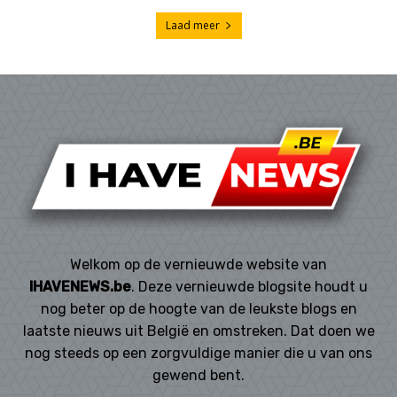
Welkom op de vernieuwde website van
IHAVENEWS.be
. Deze vernieuwde blogsite houdt u
nog beter op de hoogte van de leukste blogs en
laatste nieuws uit België en omstreken. Dat doen we
nog steeds op een zorgvuldige manier die u van ons
gewend bent.